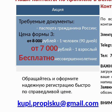
Конт
Акция
По вс
Требуемые документы:
конта
- паспорта гражданина России;
Цена формы 3:
Элект
от 8 000
рублей - 1 человек (90 дней)
Teleg
от 7 000
рублей - 1 взрослый
Тел: 
Бесплатно
несовершеннолетние
ВАЖН
загру
ваше 
Обращайтесь и оформите
напиш
надежную регистрацию быстро
Заявк
по справедливой цене.
обозн
kupi.propisku@gmail.com
ВНИМА